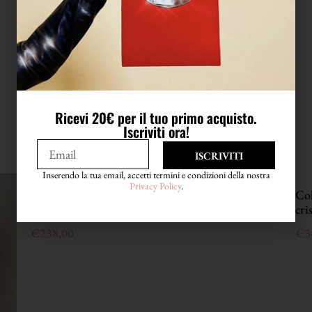
LAVAGGIO
Lavare in acqua
Ricevi 20€ per il tuo primo acquisto.
Iscriviti ora!
ISCRIVITI
Inserendo la tua email, accetti termini e condizioni della nostra
Privacy Policy
.
Sabot in laminato ottanio con piping argento
Col
“Yves Saint Laurent”
cri
€
238,00
€
3