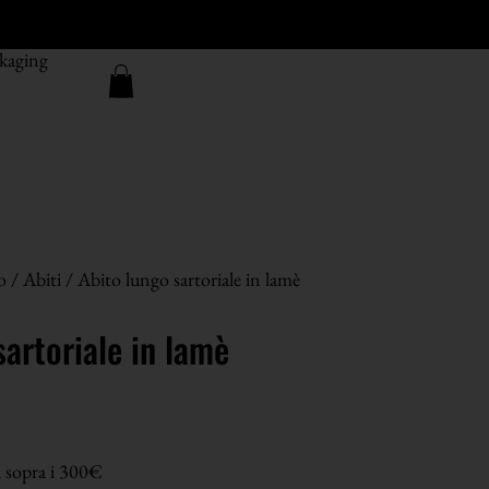
kaging
o
/
Abiti
/ Abito lungo sartoriale in lamè
sartoriale in lamè
a sopra i 300€