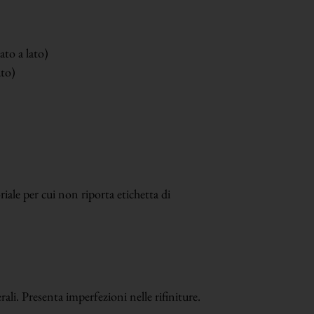
ato a lato)
ato)
iale per cui non riporta etichetta di
li. Presenta imperfezioni nelle rifiniture.