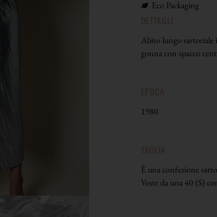
Eco Packaging
DETTAGLI
Abito lungo sartoriale i
gonna con spacco centr
EPOCA
1980
TAGLIA
È una confezione sartori
Veste da una 40 (S) co