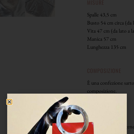
MISURE
Spalle 43,5 cm
Busto 54 cm circa (da l
Vita 47 cm (da lato a l
Manica 57 cm
Lunghezza 135 cm
COMPOSIZIONE
È una confezione sartor
composizione.
CONDIZIONI
Buone condizioni genera