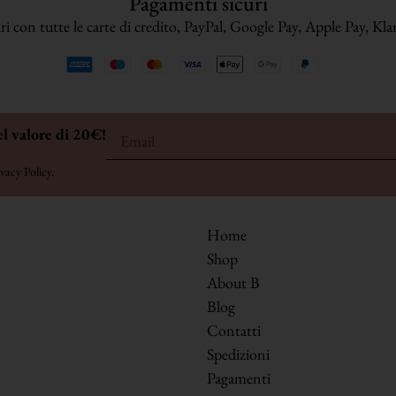
Pagamenti sicuri
i con tutte le carte di credito, PayPal, Google Pay, Apple Pay, Klarn
el valore di 20€!
vacy Policy
.
Home
Shop
About B
Blog
Contatti
Spedizioni
Pagamenti