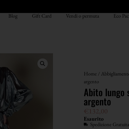
Blog
Gift Card
Vendi o permuta
Eco Pac
Home
/
Abbigliament
argento
Abito lungo 
argento
€
132,00
Esaurito
Spedizione Gratuit