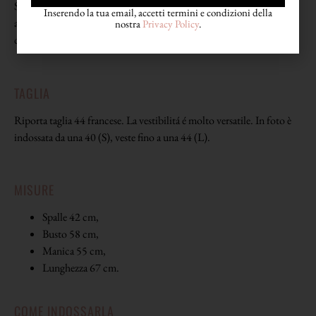
Si presenta in eccellenti condizioni generali. Presenta solo un lieve
Inserendo la tua email, accetti termini e condizioni della
alone con annessa migrazione di colore della fantasia in prossimità
nostra
Privacy Policy
.
dell’ascella sinistra.
TAGLIA
Riporta taglia 44 francese. La vestibilitá é molto versatile. In foto è
indossata da una 40 (S), veste fino a una 44 (L).
MISURE
Spalle 42 cm,
Busto 58 cm,
Manica 55 cm,
Lunghezza 67 cm.
COME INDOSSARLA