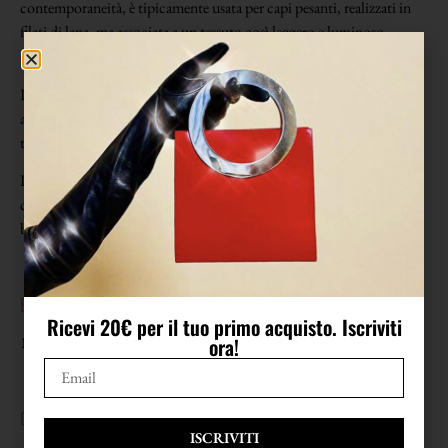
contemporaneità, è tipicamente usata per capi pesanti, realizzati in
filati di lana, ma associata a un tessuto così leggero e luminoso
assume un fascino insolito e del tutto particolare.
Il tessuto per sua intrinseca natura riflette la luce esaltando il giallo
ambrato, indiscusso protagonista, accompagnato da nero, rosso e
taupe che si ripetono nelle quadrettature a intervalli regolari.
La linea è semplice, il taglio essenziale, scollo rotondo preso in
cucitura, piccola apertura verticale dietro chiusa da un piccolo
bottone a cupola.
EPOCA
Ricevi 20€ per il tuo primo acquisto. Iscriviti
ora!
1980
CONDIZIONI
ISCRIVITI