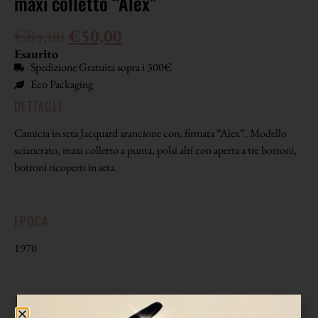
maxi colletto “Alex”
€
84,00
€
50,00
Esaurito
Spedizione Gratuita sopra i 300€
Eco Packaging
DETTAGLI
Camicia in seta Jacquard arancione con, firmata “Alex”. Modello
sciancrato, maxi colletto a punta, polsi alti con aperta a tre bottoni,
bottoni ricoperti in seta.
EPOCA
1970
TAGLIA