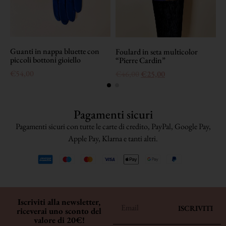
Guanti in nappa bluette con
M
Foulard in seta multicolor
piccoli bottoni gioiello
S
“Pierre Cardin”
€
54,00
€
46,00
€
25,00
Pagamenti sicuri
Pagamenti sicuri con tutte le carte di credito, PayPal, Google Pay,
Apple Pay, Klarna e tanti altri.
Iscriviti alla newsletter,
ISCRIVITI
riceverai uno sconto del
valore di 20€!