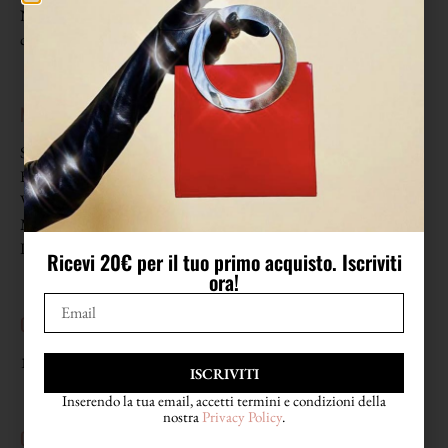
Non riporta etichetta di taglia. Veste da una 38 (XS) a una 40 (S)
come in foto.
MISURE
Spalle 36,5 cm
Busto 45 cm (da lato a lato)
Vita 40 cm (da lato a lato)
Manica 61 cm
Lunghezza 64 cm
Ricevi 20€ per il tuo primo acquisto. Iscriviti
ora!
COMPOSIZIONE
100% Seta
ISCRIVITI
Inserendo la tua email, accetti termini e condizioni della
nostra
Privacy Policy
.
CONDIZIONI