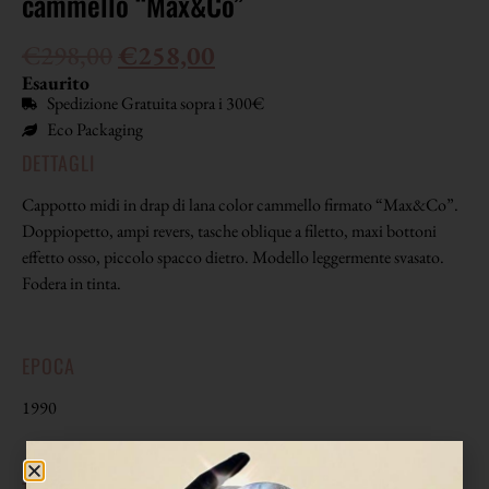
cammello “Max&Co”
€
298,00
€
258,00
Esaurito
Spedizione Gratuita sopra i 300€
Eco Packaging
DETTAGLI
Cappotto midi in drap di lana color cammello firmato “Max&Co”.
Doppiopetto, ampi revers, tasche oblique a filetto, maxi bottoni
effetto osso, piccolo spacco dietro. Modello leggermente svasato.
Fodera in tinta.
EPOCA
1990