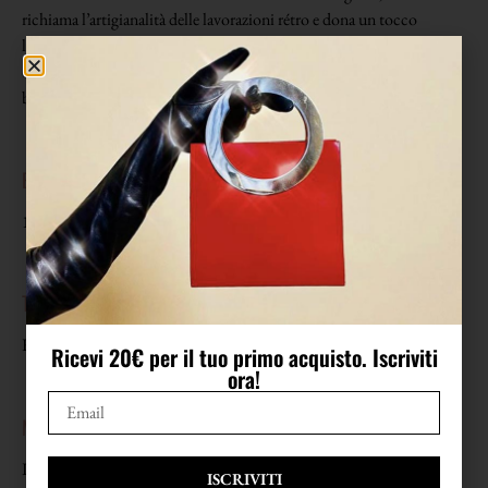
richiama l’artigianalità delle lavorazioni rétro e dona un tocco
luminoso e ricercato. L’interno presenta una fodera goffrata nera a
contrasto. Elegante, sofisticata e versatile, questa cintura in pelle
bordeaux aggiunge una nota di stile distintiva e femminile.
EPOCA
1980
TAGLIA
Riporta taglia 44
Ricevi 20€ per il tuo primo acquisto. Iscriviti
ora!
MISURE
Lunghezza 87 cm
ISCRIVITI