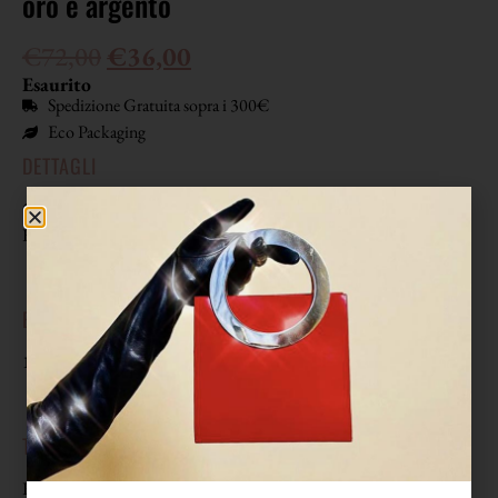
oro e argento
€
72,00
€
36,00
Esaurito
Spedizione Gratuita sopra i 300€
Eco Packaging
DETTAGLI
Cintura in whips testa di moro con fibbia rettangolare oro e argento.
Fodera in pelle in tinta.
EPOCA
1970
TAGLIA
Riporta misura 90