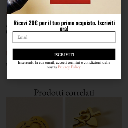
MISURE
Ricevi 20€ per il tuo primo acquisto. Iscriviti
Altezza 4,8 cm
ora!
Larghezza 2,5 cm
CONDIZIONI
ISCRIVITI
Inserendo la tua email, accetti termini e condizioni della
Condizioni eccellenti
nostra
Privacy Policy
.
Prodotti correlati