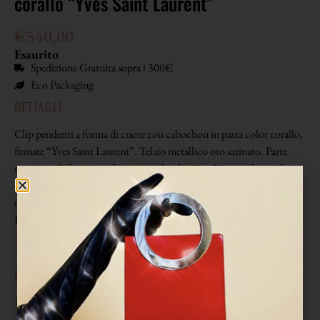
corallo “Yves Saint Laurent”
€
540,00
Esaurito
Spedizione Gratuita sopra i 300€
Eco Packaging
DETTAGLI
Clip pendenti a forma di cuore con cabochon in pasta color corallo,
firmate “Yves Saint Laurent”. Telaio metallico oro satinato. Parte
superiore di forma quadrata con cabochon in rilievo molato color
corallo chiaro. Pendente a forma di cuore con cabochon color
corallo di un tono piu scuro con parte delle iniziali YSL incise.
Punzone “YSL Made in France” sul retro.
EPOCA
1980