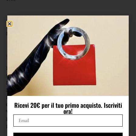
TAGLIA
Riporta taglia 38 francese. Veste una 40 (S) come in foto.
MISURE
Blusa
Spalle 43 cm
Busto 56,5 cm (da lato a lato)
Manica 43 cm
Lunghezza 61 cm
Ricevi 20€ per il tuo primo acquisto. Iscriviti
Gonna
ora!
Vita 32 cm (da lato a lato)
Fianchi 48 cm (da lato a lato)
Lunghezza 100 cm