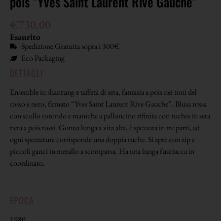
pois “Yves Saint Laurent Rive Gauche”
€
730,00
Esaurito
Spedizione Gratuita sopra i 300€
Eco Packaging
DETTAGLI
Ensemble in shantung e taffetà di seta, fantasia a pois nei toni del
rosso e nero, firmato “Yves Saint Laurent Rive Gauche”. Blusa rossa
con scollo rotondo e maniche a palloncino rifinita con ruches in seta
nera a pois rossi. Gonna lunga a vita alta, è spezzata in tre parti, ad
ogni spezzatura corrisponde una doppia ruche. Si apre con zip e
piccoli ganci in metallo a scomparsa. Ha una lunga fusciacca in
coordinato.
EPOCA
1980