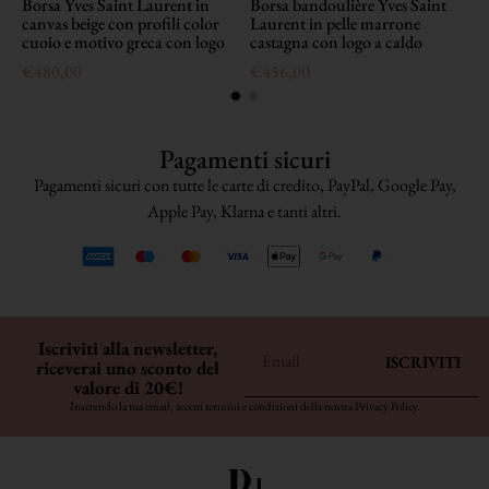
Borsa Yves Saint Laurent in
Borsa bandoulière Yves Saint
P
canvas beige con profili color
Laurent in pelle marrone
a
cuoio e motivo greca con logo
castagna con logo a caldo
c
€
480,00
€
456,00
Pagamenti sicuri
Pagamenti sicuri con tutte le carte di credito, PayPal, Google Pay,
Apple Pay, Klarna e tanti altri.
Iscriviti alla newsletter,
ISCRIVITI
riceverai uno sconto del
valore di 20€!
Inserendo la tua email, accetti termini e condizioni della nostra
Privacy Policy
.