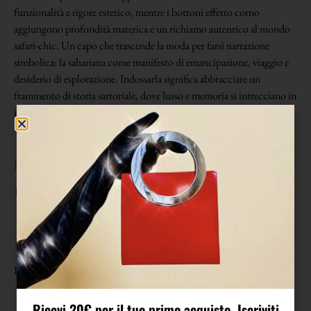
funzionalità e rigore estetico, mentre i bottoni effetto corno
aggiungono profondità materica e un richiamo autentico al mondo
safari-chic. Un capo che trascende la moda per farsi narrazione
simbolica: la sahariana come manifesto di emancipazione, viaggio e
desiderio di esplorazione. Indossarla significa abbracciare un
frammento di storia sartoriale, dove lusso e memoria si intrecciano in
un’esperienza sensoriale e culturale senza tempo.
EPOCA
1990
TAGLIA
Riporta taglia 38 francese. Veste una 40 (S) come in foto.
Ricevi 20€ per il tuo primo acquisto. Iscriviti