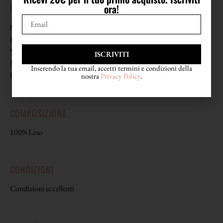
ora!
MISURE
Spalle 42 cm
Busto 50 cm (da lato a lato)
Vita 43,5 cm (da lato a lato)
ISCRIVITI
Manica 61,5 cm
Inserendo la tua email, accetti termini e condizioni della
Lunghezza 72 cm circa
nostra
Privacy Policy
.
COMPOSIZIONE
100% Lino
CONDIZIONI
Condizioni eccellenti