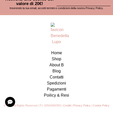
valore di 20€!
Inserendo la tua email, accetti termini e condizioni della nostra
Privacy Policy
.
Home
Shop
About B
Blog
Contatti
Spedizioni
Pagamenti
Poilicy & Resi
© 2023 All Rights Reserved | P.I. 02504360393 |
Crediti
|
Privacy Policy
|
Cookie Policy