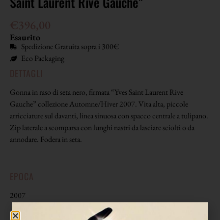
Saint Laurent Rive Gauche”
€
396,00
Esaurito
Spedizione Gratuita sopra i 300€
Eco Packaging
DETTAGLI
Gonna in raso di seta nero, firmata “Yves Saint Laurent Rive
Gauche” collezione Automne/Hiver 2007. Vita alta, piccole
arricciature sul davanti, linea sinuosa con spacco centrale a tulipano.
Zip laterale a scomparsa con lunghi nastri da lasciare sciolti o da
annodare. Fodera in seta.
EPOCA
2007