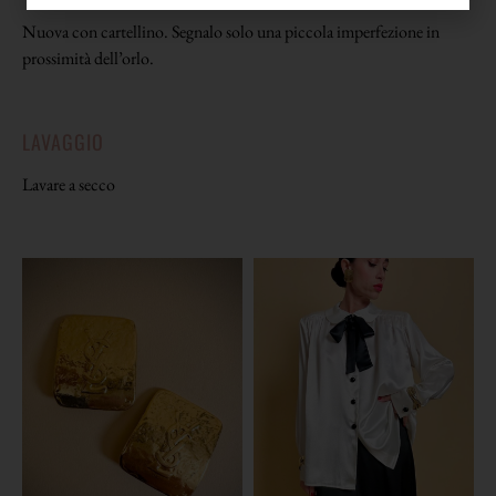
Nuova con cartellino. Segnalo solo una piccola imperfezione in
prossimità dell’orlo.
LAVAGGIO
Lavare a secco