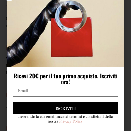
TAGLIA
Non riporta etichetta di taglia. Veste da una 40 (S) come in foto a
una 42 (M).
MISURE
Vita 34/35 cm (da lato a lato)
Fianchi 51 cm (da lato a lato)
Lunghezza 111 cm
Ricevi 20€ per il tuo primo acquisto. Iscriviti
ora!
COMPOSIZIONE
100% seta
ISCRIVITI
Inserendo la tua email, accetti termini e condizioni della
nostra
Privacy Policy
.
CONDIZIONI