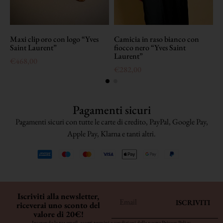
Maxi clip oro con logo “Yves
Camicia in raso bianco con
G
Saint Laurent”
fiocco nero “Yves Saint
n
Laurent”
L
€
468,00
€
282,00
Pagamenti sicuri
Pagamenti sicuri con tutte le carte di credito, PayPal, Google Pay,
Apple Pay, Klarna e tanti altri.
Iscriviti alla newsletter,
ISCRIVITI
riceverai uno sconto del
valore di 20€!
Inserendo la tua email, accetti termini e condizioni della nostra
Privacy Policy
.