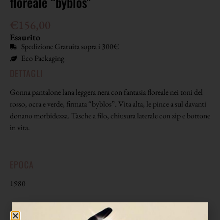
floreale “byblos”
€
156,00
Esaurito
Spedizione Gratuita sopra i 300€
Eco Packaging
DETTAGLI
Gonna pantalone lana leggera nera con fantasia floreale nei toni del
rosso, ocra e verde, firmata “byblos”. Vita alta, le pince a sul davanti
donano morbidezza. Tasche a filo, chiusura laterale con zip e bottone
in vita.
EPOCA
1980