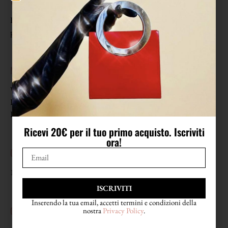
TAGLIA
Riporta taglia 42. In foto sono indossati da una 40 (S) ma sono stati
pizzicati dietro. Vestono una 42/44 (M/L).
MISURE
Vita 36 cm (da lato a lato)
Fianchi 60 cm (da lato a lato)
Lunghezza 88,5 cm
Ricevi 20€ per il tuo primo acquisto. Iscriviti
ora!
COMPOSIZIONE
100% lana
ISCRIVITI
Inserendo la tua email, accetti termini e condizioni della
CONDIZIONI
nostra
Privacy Policy
.