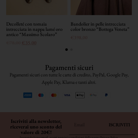
Decolleté con tomaia
Bandolier in pelle intrecciata
C
intrecciata in nappa lamé oro
color bronzo “Bottega Veneta”
s
antico “Massimo Scolaro”
€
398,00
€
78,00
€
35,00
Pagamenti sicuri
Pagamenti sicuri con tutte le carte di credito, PayPal, Google Pay,
Apple Pay, Klarna e tanti altri.
Iscriviti alla newsletter,
ISCRIVITI
riceverai uno sconto del
valore di 20€!
Inserendo la tua email, accetti termini e condizioni della nostra
Privacy Policy
.