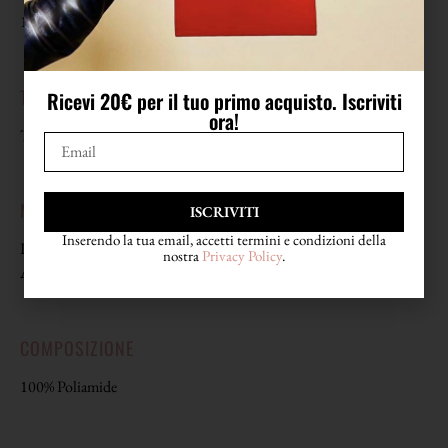
1980
TAGLIA
Ricevi 20€ per il tuo primo acquisto. Iscriviti
ora!
Taglia unica
MISURE
ISCRIVITI
Inserendo la tua email, accetti termini e condizioni della
Larghezza 56 cm (da lato a lato)
nostra
Privacy Policy
.
Altezza 103,5 cm
COMPOSIZIONE
100% Poliamide