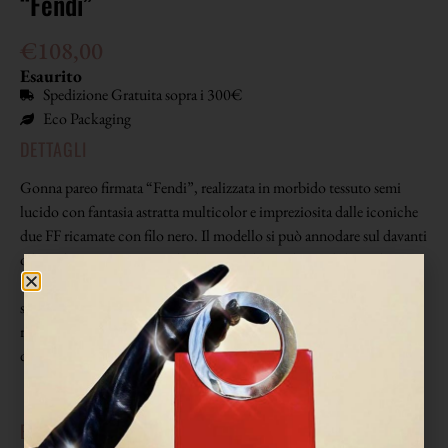
“Fendi”
€
108,00
Esaurito
Spedizione Gratuita sopra i 300€
Eco Packaging
DETTAGLI
Gonna pareo firmata “Fendi”, realizzata in morbido tessuto semi
lucido con fantasia astratta multicolor e impreziosita dalle iconiche
due FF ricamate con filo nero. Il modello si può annodare sul davanti
o lateralmente, permettendo di personalizzare la vestibilità e il
movimento. Leggera e versatile, è perfetta da indossare in spiaggia
sopra il costume o abbinata a un top minimale per un look estivo
ricercato. Un capo raffinato e originale, ideale per chi ama
distinguersi con eleganza e dettagli firmati.
EPOCA