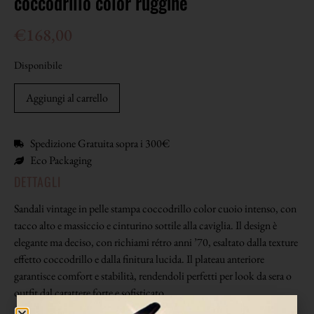
coccodrillo color ruggine
€
168,00
Disponibile
Aggiungi al carrello
Spedizione Gratuita sopra i 300€
Eco Packaging
DETTAGLI
Sandali vintage in pelle stampa coccodrillo color cuoio intenso, con
tacco alto e massiccio e cinturino sottile alla caviglia. Il design è
elegante ma deciso, con richiami rétro anni ’70, esaltato dalla texture
effetto coccodrillo e dalla finitura lucida. Il plateau anteriore
garantisce comfort e stabilità, rendendoli perfetti per look da sera o
outfit dal carattere forte e sofisticato.