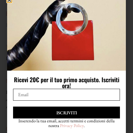
EPOCA
1990
TAGLIA
Riportano taglia 36. Calzano un 37 1/2 come in foto.
Ricevi 20€ per il tuo primo acquisto. Iscriviti
MISURE
ora!
Lunghezza soletta 24,7 cm
Altezza tacco 10,5 cm
Altezza plateau 1,4 cm
ISCRIVITI
Inserendo la tua email, accetti termini e condizioni della
nostra
Privacy Policy
.
COMPOSIZIONE