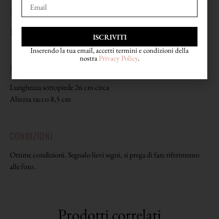
TAGLIA
38 1/2
ISCRIVITI
Inserendo la tua email, accetti termini e condizioni della
nostra
Privacy Policy
.
MISURE
Lunghezza sottopiede 26 cm circa
Altezza tacco 8,5 cm
CONDIZIONI
Ottime condizioni. Segnalo lievi segni, si prega di fare riferimento
alle foto.
Prodotti correlati