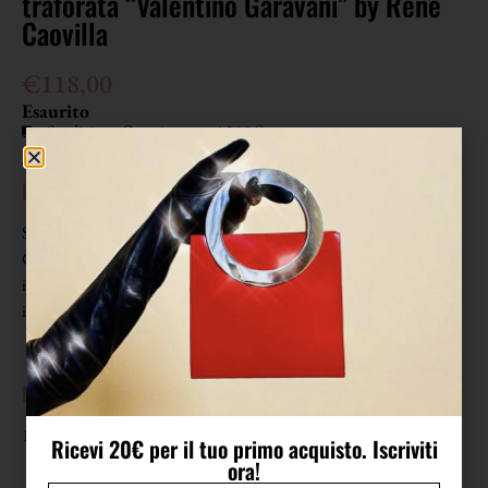
traforata “Valentino Garavani” by René
Caovilla
€
118,00
Esaurito
Spedizione Gratuita sopra i 300€
Eco Packaging
DETTAGLI
Slingback in pelle rosa con punta traforata, firmate “Valentino
Garavani” by René Caovilla. La punta è realizzata con un intreccio
in micro mignon di pelle in tinta. Elastico ricoperto in pelle. Fodera
in pelle laminata oro con marchio a caldo nero.
EPOCA
1980
Ricevi 20€ per il tuo primo acquisto. Iscriviti
ora!