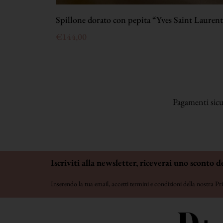
Spillone dorato con pepita “Yves Saint Lauren
€
144,00
Pagamenti sicur
Iscriviti alla newsletter, riceverai uno sconto d
Inserendo la tua email, accetti termini e condizioni della nostra
Pri