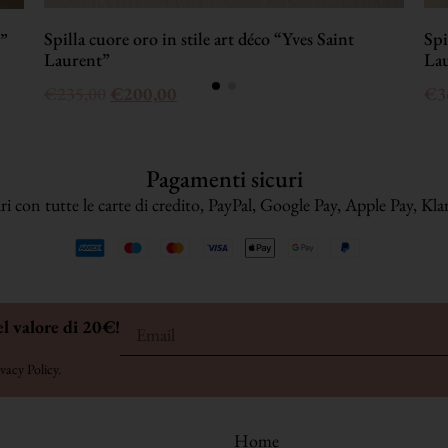
Spilla cuore oro in stile art déco “Yves Saint
Spi
t”
Laurent”
La
€
235,00
€
200,00
€
3
Pagamenti sicuri
i con tutte le carte di credito, PayPal, Google Pay, Apple Pay, Klarn
el valore di 20€!
vacy Policy
.
Home