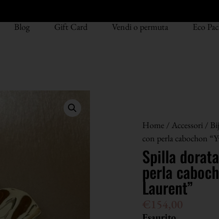
Blog
Gift Card
Vendi o permuta
Eco Pac
Home
/
Accessori
/
Bi
con perla cabochon “Y
Spilla dorata
perla caboch
Laurent”
€
154,00
Esaurito