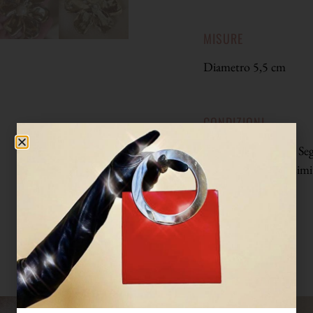
MISURE
Diametro 5,5 cm
CONDIZIONI
Ottime condizioni. Seg
un petalo e in prossimit
alle foto.