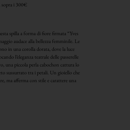
a sopra i 300€
esta spilla a forma di fiore firmata “Yves
aggio audace alla bellezza femminile. Le
rono in una corolla dorata, dove la luce
ocando l’eleganza teatrale delle passerelle
o, una piccola perla cabochon cattura lo
o sussurrato tra i petali. Un gioiello che
re, ma afferma con stile e carattere una