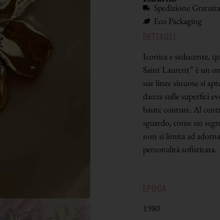
Spedizione Gratuit
Eco Packaging
DETTAGLI
Iconica e seducente, qu
Saint Laurent” è un om
sue linee sinuose si ap
danza sulle superfici ev
haute couture. Al centr
sguardo, come un segret
non si limita ad adorna
personalità sofisticata.
EPOCA
1980