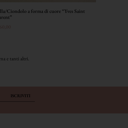
lla/Ciondolo a forma di cuore “Yves Saint
Spilla dorata
urent”
Laurent”
60,00
€
240,00
a e tanti altri.
ISCRIVITI