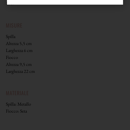
1987
MISURE
Spilla
Altezza 5,5 cm
Larghezza 6 cm
Fiocco
Altezza 9,5 cm
Larghezza 22 cm
MATERIALE
Spilla: Metallo
Fiocco: Seta