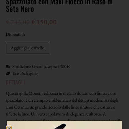
Spazzolato con Maxi Fiocco in Raso di
Seta Nero
€
243,00
€
150,00
Disponibile
Aggiungi al carrello
Spedizione Gratuita sopra i 300€
Eco Packaging
DETTAGLI
Questa spilla Monet, realizzata in metallo dorato con finitura oro
spazzolato, è un esempio emblematico del design modernista degli
anni Ottanta: un grande ricciolo dalle linee sinuose che cattura e
riflette la luce. Un vero capolavoro di eleganza scultorea. A
completarla, un maxi fiocco in raso di seta nero, incluso con la spilla
— un dettaglio che aggiunge teatralità e un tocco bon ton. Una