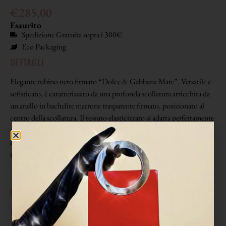
€
285,00
Esaurito
Spedizione Gratuita sopra i 300€
Eco Packaging
DETTAGLI
Elegante tubino nero firmato “Dolce & Gabbana Mare”. Versatile e
sofisticato, è caratterizzato da una profonda scollatura arricchita da
un anello in bachelite marrone trasparente firmato, posizionato al
centro della scollatura. Il tessuto elasticizzato si adatta perfettamente
ai movimenti, offrendo una vestibilità comoda e confortevole. Un
must-have per chi ama un look elegante ma pratico. Perfetto per il
mare, occasioni speciali o serate casual.
EPOCA
1990