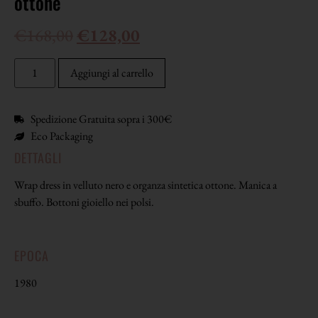
ottone
€
168,00
€
128,00
Aggiungi al carrello
Spedizione Gratuita sopra i 300€
Eco Packaging
DETTAGLI
Wrap dress in velluto nero e organza sintetica ottone. Manica a
sbuffo. Bottoni gioiello nei polsi.
EPOCA
1980