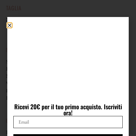
TAGLIA
Non riporta etichetta di taglia. Veste da una 40 (S) come in foto.
Spostando i bottoni di chiusura veste fino a una 44 (L).
MISURE
Spalle 39 cm
Busto 49,5 cm (da lato a lato)
Manica 63 cm
Vita 32,5 cm spostando i bottoni diventa 36 cm (da lato a lato)
Fianchi 49 cm spostando i bottoni diventa 53,5 cm
Lunghezza 104 cm
Ricevi 20€ per il tuo primo acquisto. Iscriviti
ora!
COMPOSIZIONE
Parte superiore 100% poliestere