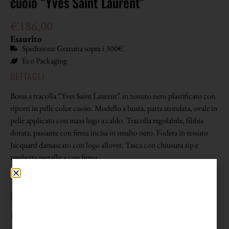
cuoio “Yves Saint Laurent”
€
186,00
Esaurito
Spedizione Gratuita sopra i 300€
Eco Packaging
DETTAGLI
Borsa a tracolla “Yves Saint Laurent” in tessuto nero plastificato con
riporti in pelle color cuoio. Modello a busta, patta stondata, ovale in
pelle applicato con maxi logo a caldo. Tracolla regolabile, fibbia
dorata, passante con firma incisa in smalto nero. Fodera in tessuto
Jacquard damascato con logo allover. Tasca con chiusura zip e
targhetta metallica con firma.
EPOCA
1980