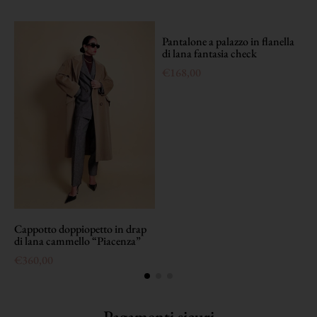
Pantalone a palazzo in flanella
T
di lana fantasia check
b
€
168,00
Cappotto doppiopetto in drap
di lana cammello “Piacenza”
€
360,00
Pagamenti sicuri