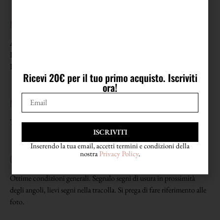
MISURE
Altezza senza tracolla 20/21 cm
Larghezza 27 cm circa
Profondità 5/6 cm
Ricevi 20€ per il tuo primo acquisto. Iscriviti
ora!
MATERIALE
Tessuto plastico e pelle
ISCRIVITI
Inserendo la tua email, accetti termini e condizioni della
nostra
Privacy Policy
.
CONDIZIONI
Ottime condizioni generali. Segnalo segni di usura in prossimità
degli angoli, lievi segni nella tracolla. Si prega di fare riferimento alle
foto.