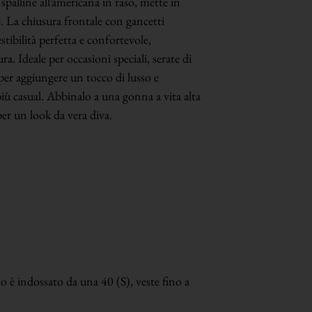
spalline all’americana in raso, mette in
té. La chiusura frontale con gancetti
stibilità perfetta e confortevole,
ra. Ideale per occasioni speciali, serate di
per aggiungere un tocco di lusso e
più casual. Abbinalo a una gonna a vita alta
per un look da vera diva.
to è indossato da una 40 (S), veste fino a