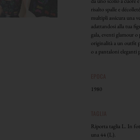
da uno scollo a cuore e 
risalto spalle e décolle
multipli assicura una ve
adattandosi alla tua figu
gala, eventi glamour o 
originalità a un outfit 
o a pantaloni eleganti 
EPOCA
1980
TAGLIA
Riporta taglia L. In fo
una 44 (L).