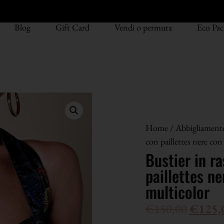
Blog
Gift Card
Vendi o permuta
Eco Pac
Home
/
Abbigliament
con paillettes nere con
Bustier in r
paillettes ne
multicolor
€
150,00
€
125,