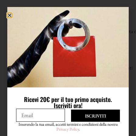
COMPOSIZIONE
Non riporta etichetta 
CONDIZIONI
Condizioni eccellenti
LAVAGGIO
Ricevi 20€ per il tuo primo acquisto.
Lavare in acqua
Iscriviti ora!
ISCRIVITI
Inserendo la tua email, accetti termini e condizioni della nostra
Privacy Policy
.