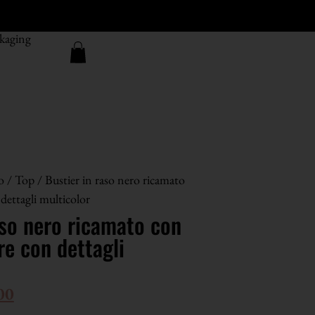
kaging
o
/
Top
/ Bustier in raso nero ricamato
 dettagli multicolor
aso nero ricamato con
re con dettagli
00