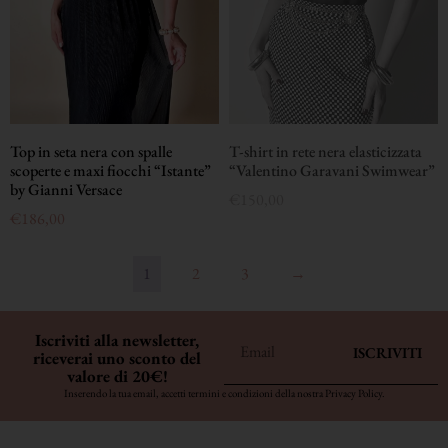
T-shirt in rete nera elasticizzata
Top in seta nera con spalle
“Valentino Garavani Swimwear”
scoperte e maxi fiocchi “Istante”
by Gianni Versace
€
150,00
€
186,00
1
2
3
→
Iscriviti alla newsletter,
ISCRIVITI
riceverai uno sconto del
valore di 20€!
Inserendo la tua email, accetti termini e condizioni della nostra
Privacy Policy
.