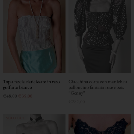
Top a fascia elaticizzato in raso
Giacchina corta con maniche a
goffrato bianco
palloncino fantasia rose e pois
“Genny”
€
48,00
€
35,00
€
282,00