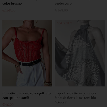
color bronzo
verde scuro
€
168,00
€
168,00
Canottiera in raso rosso goffrato
Top a fazzoletto in pura seta
con spalline sottili
fantasia floreale nei toni blu
“Gucci”
€
46,00