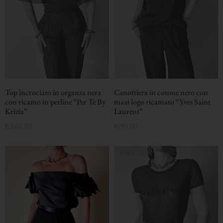
Canottiera in cotone nero con
Top incrociato in organza nera
maxi logo ricamato “Yves Saint
con ricamo in perline “Per Te By
Laurent”
Krizia”
€
90,00
€
168,00