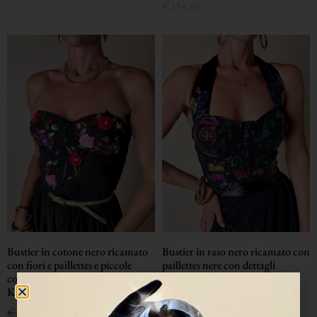
€
334,00
Bustier in cotone nero ricamato
Bustier in raso nero ricamato con
con fiori e paillettes e piccole
paillettes nere con dettagli
coccarde multicolor “Giorgio
multicolor
Kauten”
€
150,00
€
125,00
€
144,00
€
120,00