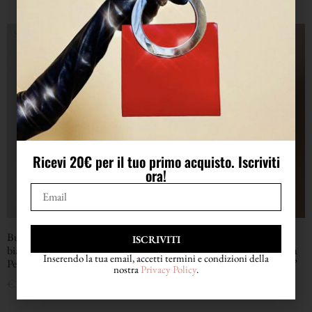
Ricevi 20€ per il tuo primo acquisto. Iscriviti
ora!
Bustier in raso micro plissé
Top color panna con spalle
ISCRIVITI
bianco con scollo a cuore “La
scoperte e incrocio sulla schiena
Inserendo la tua email, accetti termini e condizioni della
Perla”
“Philosophy di Alberta Ferretti”
nostra
Privacy Policy
.
€
168,00
€
108,00