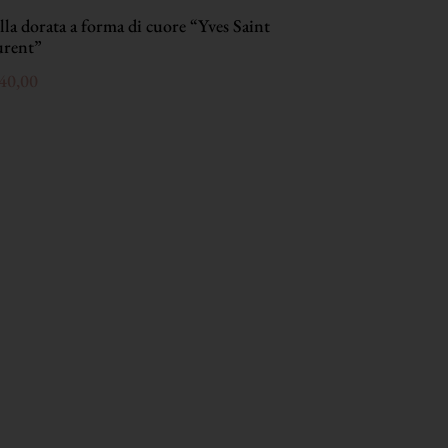
lla dorata a forma di cuore “Yves Saint
Blazer doppi
urent”
dorati “Yves
40,00
€
688,00