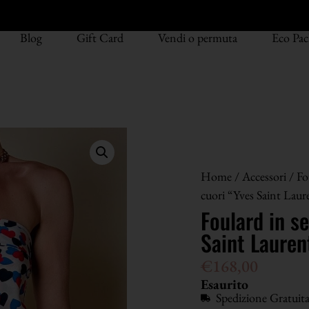
Blog
Gift Card
Vendi o permuta
Eco Pac
Home
/
Accessori
/
Fo
cuori “Yves Saint Laur
Foulard in s
Saint Lauren
€
168,00
Esaurito
Spedizione Gratuit