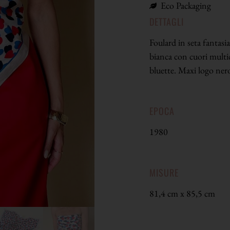
Eco Packaging
DETTAGLI
Foulard in seta fantasi
bianca con cuori multic
bluette. Maxi logo ner
EPOCA
1980
MISURE
81,4 cm x 85,5 cm