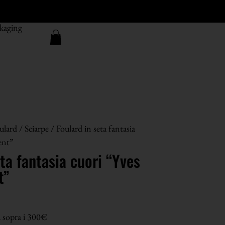
kaging
ulard / Sciarpe
/ Foulard in seta fantasia
ent”
eta fantasia cuori “Yves
t”
a sopra i 300€