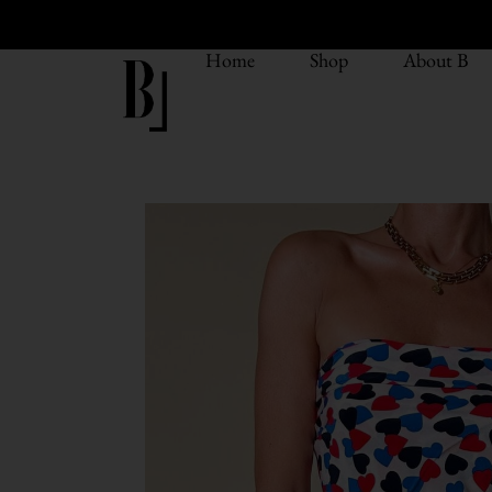
Home
Shop
About B
Spedizione gratuita per ordini superiori a
300€