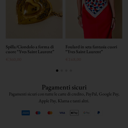
Spilla/Ciondolo a forma di
Foulard in seta fantasia cuori
S
cuore “Yves Saint Laurent”
“Yves Saint Laurent”
“
€
360,00
€
168,00
Pagamenti sicuri
Pagamenti sicuri con tutte le carte di credito, PayPal, Google Pay,
Apple Pay, Klarna e tanti altri.