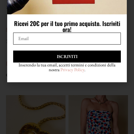
1980
Ricevi 20€ per il tuo primo acquisto. Iscriviti
ora!
NUMERO
37 1/5
ISCRIVITI
CONDIZIONI
Inserendo la tua email, accetti termini e condizioni della
nostra
Privacy Policy
.
Condizioni eccellenti