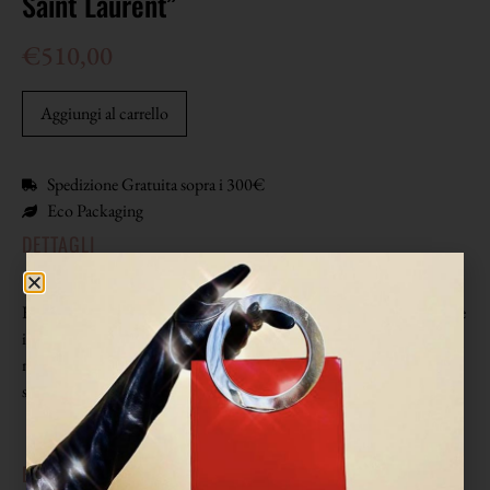
Saint Laurent”
€
510,00
Aggiungi al carrello
Spedizione Gratuita sopra i 300€
Eco Packaging
DETTAGLI
Slingback blu notte con cuore oro, firmate “Yves Saint Laurent”.
Forma rotonda, puntale e cinturino in pelle, tomaia lavorata a pieghe
in crêpe blu impreziosita da un maxi accessorio a forma di cuore in
metallo oro con firma incisa. Zeppa laccata in tinta. Fodera dotata,
sottopiede con firma nera.
EPOCA