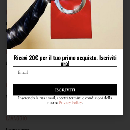
MISURE
Busto 34 cm in estensione 60 cm (da lato a lato)
Lunghezza 29 cm
COMPOSIZIONE
Ricevi 20€ per il tuo primo acquisto. Iscriviti
ora!
Non riporta etichetta di composizione
CONDIZIONI
ISCRIVITI
Condizioni eccellenti
Inserendo la tua email, accetti termini e condizioni della
nostra
Privacy Policy
.
LAVAGGIO
Lavare a mano