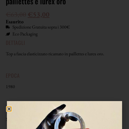
paillettes e lurex oro
€
63,00
€
53,00
Esaurito
Spedizione Gratuita sopra i 300€
Eco Packaging
DETTAGLI
Top a fascia elasticizzato ricamato in paillettes e lurex oro.
EPOCA
1980
TAGLIA
Non riporta etichetta di taglia. Veste da una 40 (S) a una 44 (L).