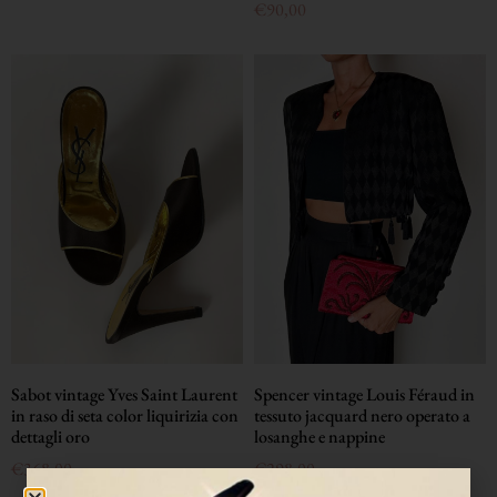
€
90,00
Sabot vintage Yves Saint Laurent
Spencer vintage Louis Féraud in
in raso di seta color liquirizia con
tessuto jacquard nero operato a
dettagli oro
losanghe e nappine
€
368,00
€
298,00