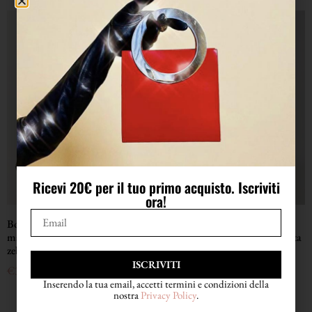
Ricevi 20€ per il tuo primo acquisto. Iscriviti
ora!
Borsa vintage Whiting & Davis in
Pantalone a palazzo vintage
maglia metallica argento stampa
Emporio Armani in seta goffrata
zebra Made in U.S.A.
champagne operata con filo
metallico
ISCRIVITI
€
328,00
€
348,00
Inserendo la tua email, accetti termini e condizioni della
nostra
Privacy Policy
.