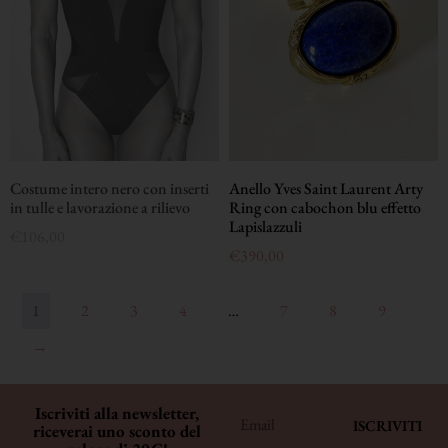
Costume intero nero con inserti
Anello Yves Saint Laurent Arty
in tulle e lavorazione a rilievo
Ring con cabochon blu effetto
Lapislazzuli
€
106,00
€
390,00
1
2
3
4
…
7
8
9
→
Iscriviti alla newsletter,
ISCRIVITI
riceverai uno sconto del