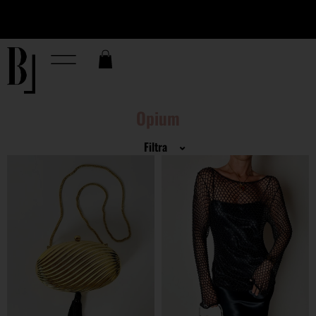
eriori a
Seguimi su Instagram per scoprire tutte le anticipazi
prossime selezioni.
Opium
Filtra