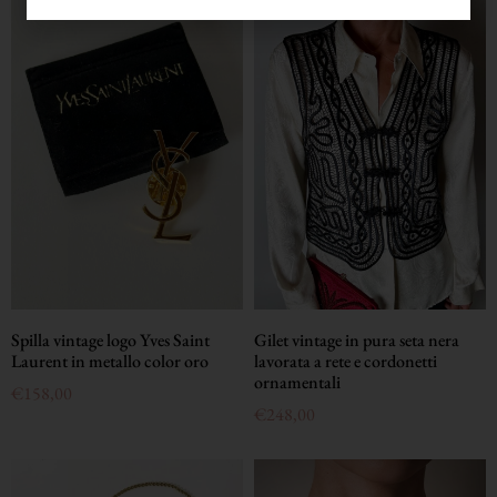
Spilla vintage logo Yves Saint
Gilet vintage in pura seta nera
Laurent in metallo color oro
lavorata a rete e cordonetti
ornamentali
€
158,00
€
248,00