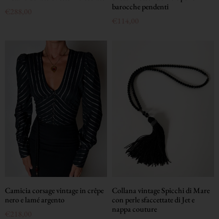
barocche pendenti
€
288,00
€
114,00
Camicia corsage vintage in crêpe
Collana vintage Spicchi di Mare
nero e lamé argento
con perle sfaccettate di Jet e
nappa couture
€
218,00