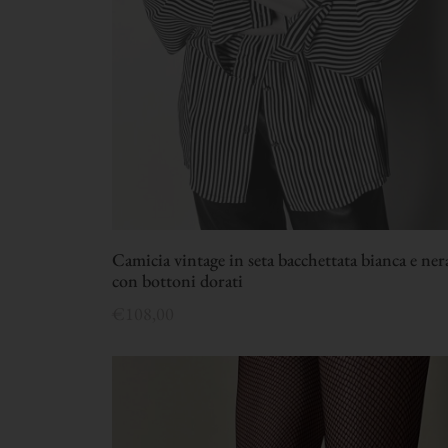
Camicia vintage in seta bacchettata bianca e ner
con bottoni dorati
€
108,00