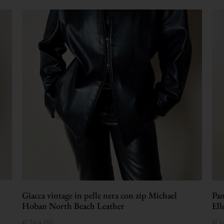
Giacca vintage in pelle nera con zip Michael
Pan
Hoban North Beach Leather
Ell
€
264,00
€
1