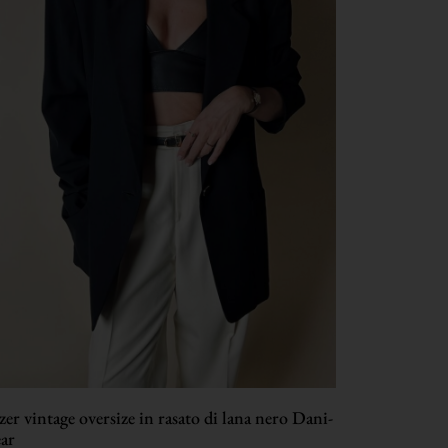
zer vintage oversize in rasato di lana nero Dani-
ar
98,00