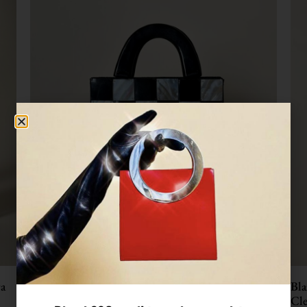
Ricevi 20€ per il tuo primo acquisto.
Iscriviti ora!
ISCRIVITI
Inserendo la tua email, accetti termini e condizioni della nostra
Privacy Policy
.
ra
Bla
Borsa vintage a scacchi bianchi e neri in
Cle
madreperla e corno naturale
€
1
€
138,00