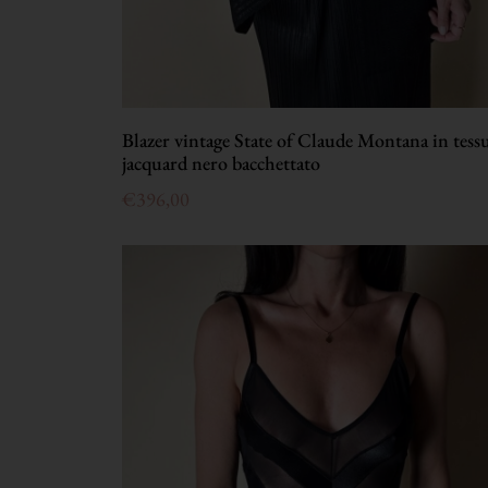
Blazer vintage State of Claude Montana in tess
jacquard nero bacchettato
€
396,00