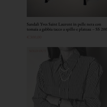
Sandali Yves Saint Laurent in pelle nera con
tomaia a gabbia tacco a spillo e plateau – SS 20
€
300,00