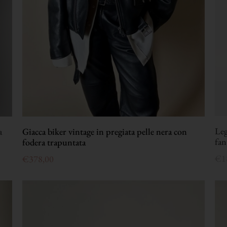
Leg
a
Giacca biker vintage in pregiata pelle nera con
fan
fodera trapuntata
€
1
€
378,00