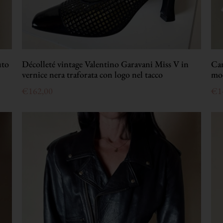
uto
Décolleté vintage Valentino Garavani Miss V in
Cam
vernice nera traforata con logo nel tacco
mod
€
162,00
€
1