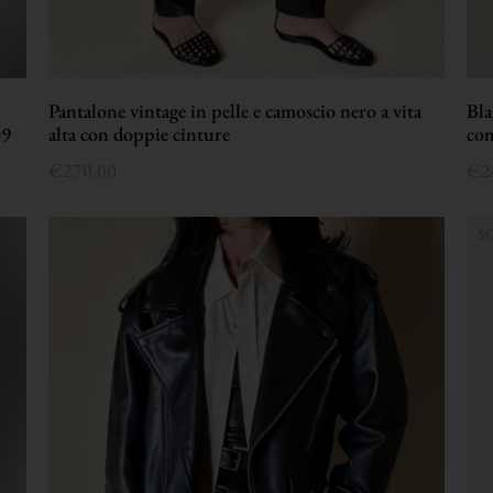
Pantalone vintage in pelle e camoscio nero a vita
Bla
09
alta con doppie cinture
con
€
270,00
€
2